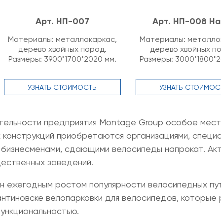
Арт. НП-007
Арт. НП-008 На
Материалы: металлокаркас,
Материалы: металло
дерево хвойных пород.
дерево хвойных п
Размеры: 3900*1700*2020 мм.
Размеры: 3000*1800*2
УЗНАТЬ СТОИМОСТЬ
УЗНАТЬ СТОИМОС
тельности предприятия Montage Group особое мест
х конструкций приобретаются организациями, специ
бизнесменами, сдающими велосипеды напрокат. Акту
щественных заведений.
н ежегодным ростом популярности велосипедных пут
антиновске велопарковки для велосипедов
, которые
функциональностью.