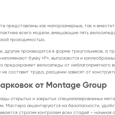
те представлены как малоразмерные, так и вмести
мпактнее всего модели, вмещающие пять велосипед
окой проходимостью.
, другие производятся в форме треугольников, а т
 напоминают букву «Р», выпускаются и каплеобразн
но предохраняет велосипеды от неблагоприятного 
у
не составит труда, расценки зависят от конструкт
арковок от Montage Group
ряды открытых и закрытых специализированных мет
и. Мастера акцентируются на безопасности, удобст
ивается строгим контролем всех стадий – начиная о